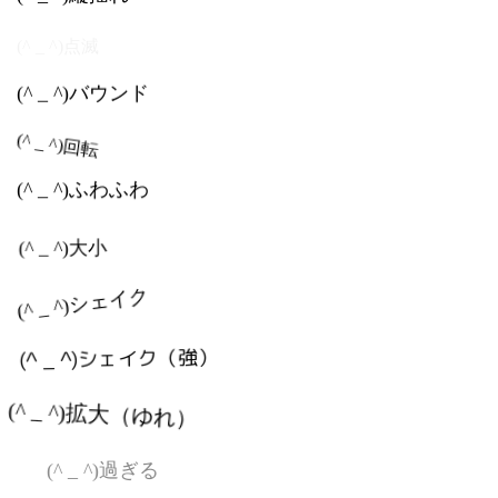
(^ _ ^)点滅
(^ _ ^)バウンド
(^ _ ^)回転
(^ _ ^)ふわふわ
(^ _ ^)大小
(^ _ ^)シェイク
(^ _ ^)シェイク（強）
(^ _ ^)拡大（ゆれ）
(^ _ ^)過ぎる